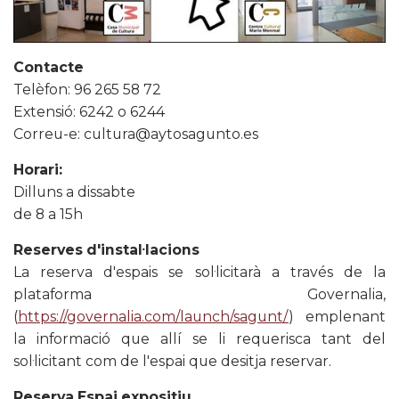
Contacte
Telèfon: 96 265 58 72
Extensió: 6242 o 6244
Correu-e: cultura@aytosagunto.es
Horari:
Dilluns a dissabte
de 8 a 15h
Reserves d'instal·lacions
La reserva d'espais se sol·licitarà a través de la
plataforma Governalia,
(
https://governalia.com/launch/sagunt/
) emplenant
la informació que allí se li requerisca tant del
sol·licitant com de l'espai que desitja reservar.
Reserva Espai expositiu