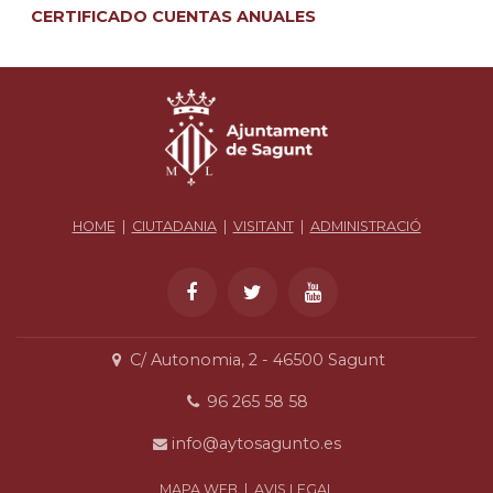
CERTIFICADO CUENTAS ANUALES
HOME
|
CIUTADANIA
|
VISITANT
|
ADMINISTRACIÓ
C/ Autonomia, 2 - 46500 Sagunt
96 265 58 58
info@aytosagunto.es
MAPA WEB
|
AVIS LEGAL