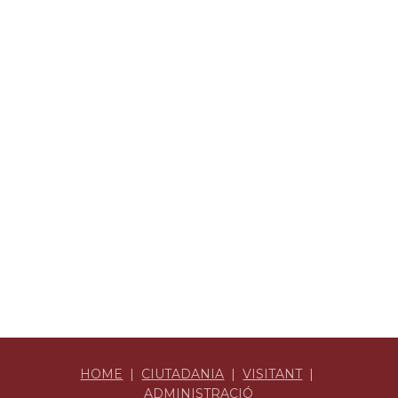
HOME
|
CIUTADANIA
|
VISITANT
|
ADMINISTRACIÓ