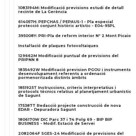
1083194M: Modificació previsions estudi de detall
recinte de La Gerència
614057H: PEPCHAS / PEPAUS-1 - Pla especial
protecció conjunt històric artístic - E04-95PL
395008Y: PRI-Pla de reform interior Nº 2 Mont Picaio
Instal·lació de plaques fotovoltaiques
129662M Modificació puntual de previsions del
PRIPNN 8
1835492W Modificació prevision PGOU i instruments
desenvolupament referents a ordenació
pormenoritzada distints àmbits
1851925T Instruccions, criteris interpretatius i
protocols tècnics relatius al planetjament urbanístic
de Sagunt
175387T Redacció projecte construcció de nova
EDAR - Depuradora Sagunt
1806170W DIC Parc 37 i 74 Polg 69 - BIP BIP
BUSINESS - Modif. Estació de Servei
2082064F SGES-24 Modificació de previsions del