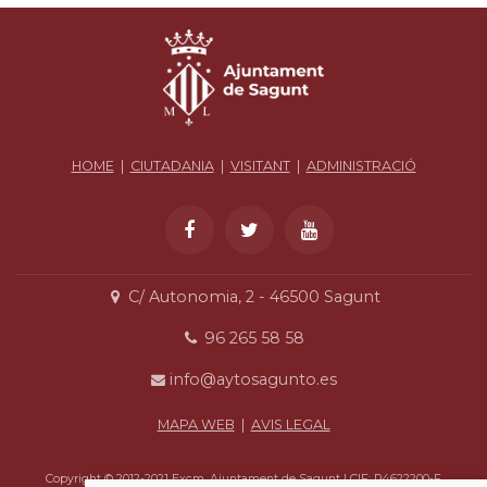
HOME
|
CIUTADANIA
|
VISITANT
|
ADMINISTRACIÓ
C/ Autonomia, 2 - 46500 Sagunt
96 265 58 58
info@aytosagunto.es
MAPA WEB
|
AVIS LEGAL
Copyright © 2012-2021 Excm. Ajuntament de Sagunt | CIF: P4622200-F