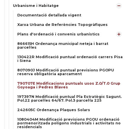
Urbanisme i Habitatge
Documentació detallada vigent
Xarxa Urbana de Referències Topogràfiques
Plans d'ordenació i convenis urbanístics
866615H Ordenança municipal neteja i barrat
parcel·les
130422R Modificació puntual ordenació carrers Pisa
i Siena
807090J Modificació puntual previsions PGOPU
reserva obligatòria aparcament
790707E Modificacions puntuals usos Z.0/T.0 Grup
Goyoaga i Pedres Blaves
197397N Modificació puntual Pla Estratègic Sagunt.
Pol.22 parcel·les 64/67. Pol.3 parcel·la 225
242605C Ordenança Plaques Solars
1080404M Modificació previsions PGOU ordenació
pormenoritzada polígons industrials i activitats no
residencials