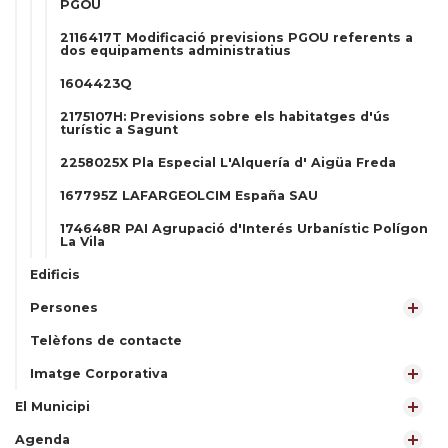
PGOU
2116417T Modificació previsions PGOU referents a
dos equipaments administratius
1604423Q
2175107H: Previsions sobre els habitatges d'ús
turístic a Sagunt
2258025X Pla Especial L'Alquería d' Aigüa Freda
167795Z LAFARGEOLCIM España SAU
174648R PAI Agrupació d'Interés Urbanístic Polígon
La Vila
Edificis
Persones
Telèfons de contacte
Imatge Corporativa
El Municipi
Agenda