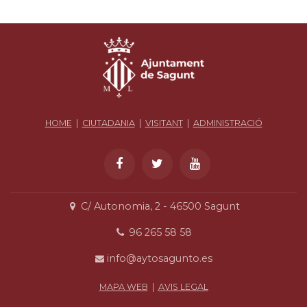
HOME
|
CIUTADANIA
|
VISITANT
|
ADMINISTRACIÓ
C/ Autonomia, 2 - 46500 Sagunt
96 265 58 58
info@aytosagunto.es
MAPA WEB
|
AVIS LEGAL