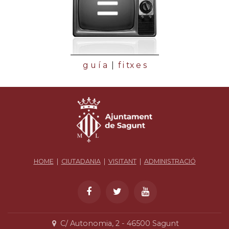
g u í a
|
f i tx e s
HOME
|
CIUTADANIA
|
VISITANT
|
ADMINISTRACIÓ
C/ Autonomia, 2 - 46500 Sagunt