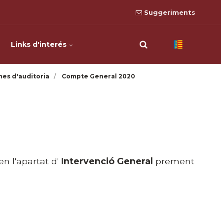
Suggeriments
Links d'interés
mes d'auditoria
Compte General 2020
en l'apartat d'
Intervenció General
prement