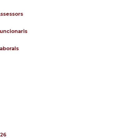
Assessors
uncionaris
aborals
026