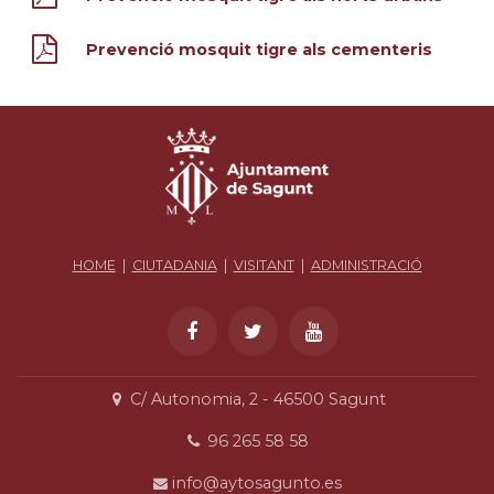
Prevenció mosquit tigre als cementeris
HOME
|
CIUTADANIA
|
VISITANT
|
ADMINISTRACIÓ
C/ Autonomia, 2 - 46500 Sagunt
96 265 58 58
info@aytosagunto.es