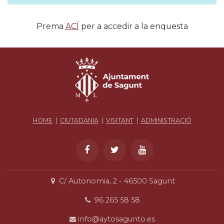
Prema
ACÍ
per a accedir a la enquesta
HOME
|
CIUTADANIA
|
VISITANT
|
ADMINISTRACIÓ
C/ Autonomia, 2 - 46500 Sagunt
96 265 58 58
info@aytosagunto.es