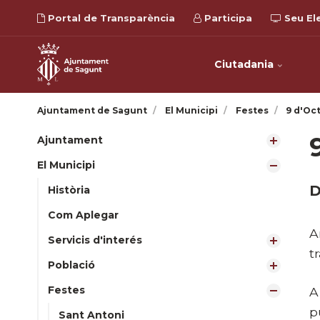
Portal de Transparència
Participa
Seu El
Ciutadania
Ajuntament de Sagunt
El Municipi
Festes
9 d'Oc
Ajuntament
El Municipi
D
Història
Com Aplegar
A
Servicis d'interés
t
Població
Festes
A
p
Sant Antoni