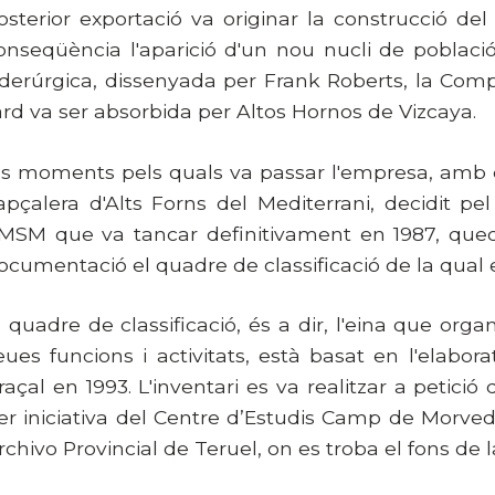
osterior exportació va originar la construcció del
onseqüència l'aparició d'un nou nucli de població
iderúrgica, dissenyada per Frank Roberts, la Com
ard va ser absorbida per Altos Hornos de Vizcaya.
ls moments pels quals va passar l'empresa, amb el
apçalera d'Alts Forns del Mediterrani, decidit pel
MSM que va tancar definitivament en 1987, qued
ocumentació el quadre de classificació de la qual 
l quadre de classificació, és a dir, l'eina que org
eues funcions i activitats, està basat en l'elab
raçal en 1993. L'inventari es va realitzar a petició 
er iniciativa del
Centre d’Estudis Camp de Morvedre
rchivo Provincial de Teruel, on es troba el fons de l