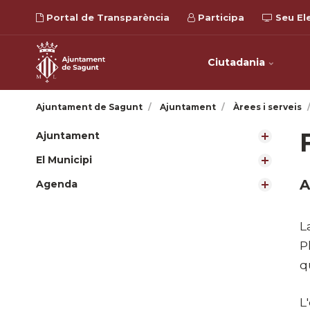
Portal de Transparència
Participa
Seu El
Ciutadania
Ajuntament de Sagunt
Ajuntament
Àrees i serveis
Ajuntament
El Municipi
A
Agenda
L
P
q
L