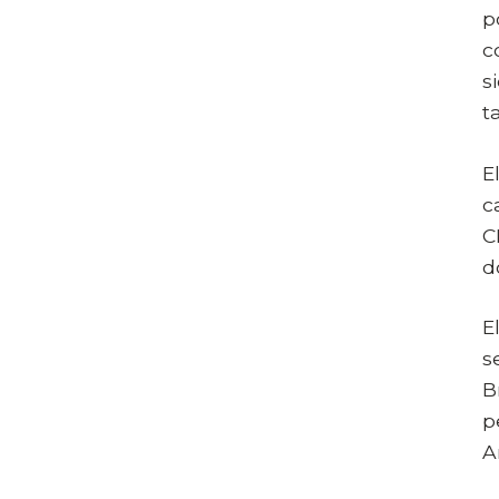
p
c
s
t
E
c
C
d
E
s
B
p
A