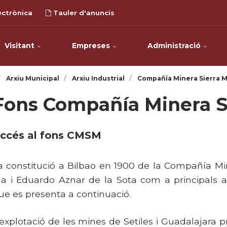
ectrònica
Tauler d'anuncis
Visitant
Empreses
Administració
Arxiu Municipal
Arxiu Industrial
Compañía Minera Sierra 
Fons Compañía Minera S
ccés al fons CMSM
a constitució a Bilbao en 1900 de la Compañía Mi
la i Eduardo Aznar de la Sota com a principals a
ue es presenta a continuació.
'explotació de les mines de
Setiles i Guadalajara p