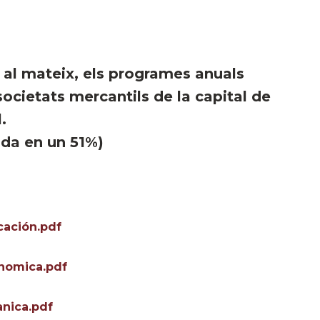
l mateix, els programes anuals
societats mercantils de la capital de
.
ada en un 51%)
cación.pdf
onomica.pdf
anica.pdf