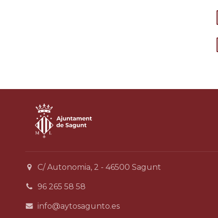
C/ Autonomia, 2 - 46500 Sagunt
96 265 58 58
info@aytosagunto.es