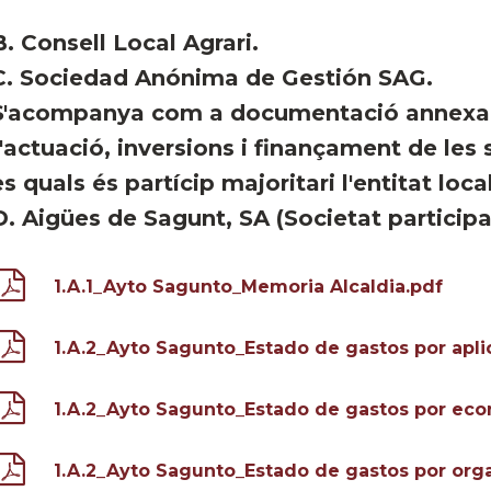
. Consell Local Agrari.
. Sociedad Anónima de Gestión SAG.
'acompanya com a documentació annexa a
'actuació, inversions i finançament de les 
es quals és partícip majoritari l'entitat local
. Aigües de Sagunt, SA (Societat particip
1.A.1_Ayto Sagunto_Memoria Alcaldia.pdf
1.A.2_Ayto Sagunto_Estado de gastos por apli
1.A.2_Ayto Sagunto_Estado de gastos por ec
1.A.2_Ayto Sagunto_Estado de gastos por org