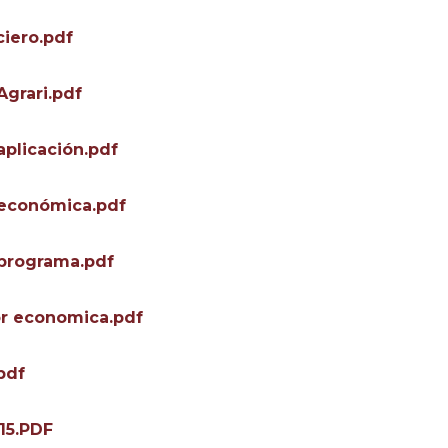
iero.pdf
Agrari.pdf
aplicación.pdf
r económica.pdf
 programa.pdf
por economica.pdf
pdf
015.PDF