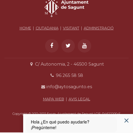
HOME
|
CIUTADANIA
|
VISITANT
|
ADMINISTRACIÓ
C/ Autonomia, 2 - 46500 Sagunt
96 265 58 58
info@aytosagunto.es
MAPA WEB
|
AVIS LEGAL
Copyright © 2012-2021 Excm. Ajuntament de Sagunt | CIF: P4622200-F