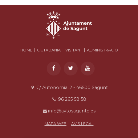
HOME
|
CIUTADANIA
|
VISITANT
|
ADMINISTRACIÓ
C/ Autonomia, 2 - 46500 Sagunt
96 265 58 58
info@aytosagunto.es
MAPA WEB
|
AVIS LEGAL