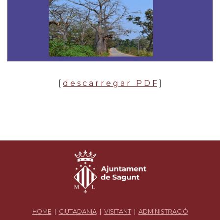
[
d e s c a r r e g a r P D F
]
HOME
|
CIUTADANIA
|
VISITANT
|
ADMINISTRACIÓ