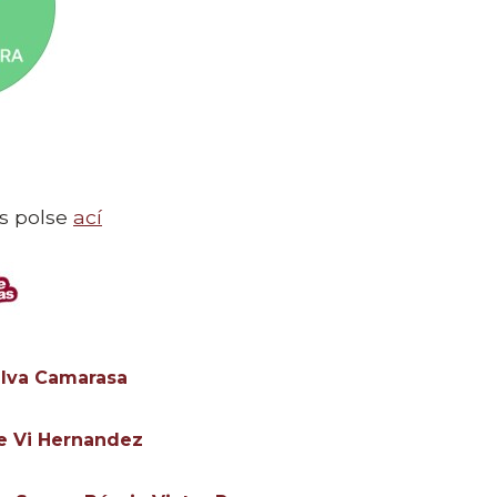
s po
lse
ací​​​
Salva Camarasa
se Vi Hernandez