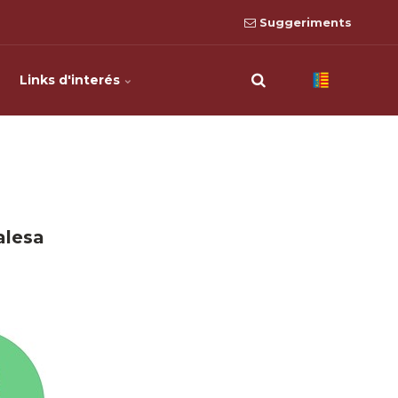
Suggeriments
Links d'interés
alesa