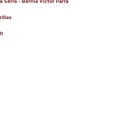
 Serra - Bérnia Victor Parra
illas
lt