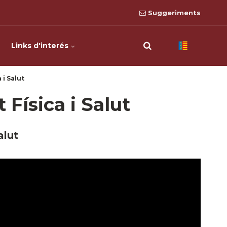
Suggeriments
Links d'interés
 i Salut
 Física i Salut
alut