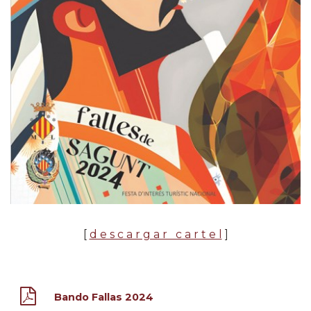
[
d e s c a r g a r c a r t e l
]
Bando Fallas 2024