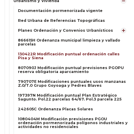
Urbanismo y Vivienda
Documentación pormenorizada vigente
Red Urbana de Referencias Topográficas
Planes Ordenación y Convenios Urbanísticos
866615H Ordenanza municipal limpieza y vallado
parcelas
130422R Modificación puntual ordenación calles
Pisa y Siena
807090J Modificación puntual previsiones PGOPU
reserva obligatoria aparcamiento
790707E Modificaciones puntuales usos manzanas
Z.0/T.0 Grupo Goyoaga y Pedres Blaves
197397N Modificación puntual Plan Estratégico
Sagunto. Pol.22 parcelas 64/67. Pol.3 parcela 225
242605C Ordenanza Placas Solares
1080404M Modificación previsiones PGOU
ordenación pormenorizada polígonos industriales y
actividades no residenciales