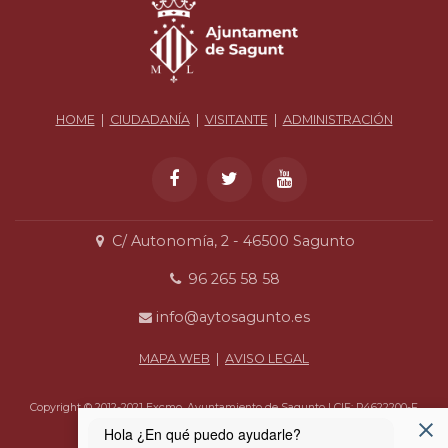
HOME
|
CIUDADANÍA
|
VISITANTE
|
ADMINISTRACIÓN
C/ Autonomía, 2 - 46500 Sagunto
96 265 58 58
info@aytosagunto.es
MAPA WEB
|
AVISO LEGAL
Copyright © 2012-2021 Excmo. Ayuntamiento de Sagunto | CIF: P4622200-F