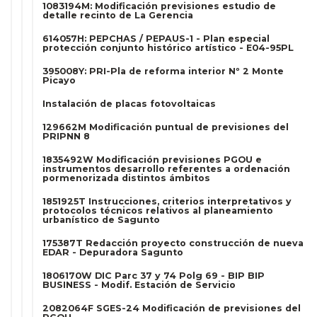
1083194M: Modificación previsiones estudio de
detalle recinto de La Gerencia
614057H: PEPCHAS / PEPAUS-1 - Plan especial
protección conjunto histórico artístico - E04-95PL
395008Y: PRI-Pla de reforma interior Nº 2 Monte
Picayo
Instalación de placas fotovoltaicas
129662M Modificación puntual de previsiones del
PRIPNN 8
1835492W Modificación previsiones PGOU e
instrumentos desarrollo referentes a ordenación
pormenorizada distintos ámbitos
1851925T Instrucciones, criterios interpretativos y
protocolos técnicos relativos al planeamiento
urbanístico de Sagunto
175387T Redacción proyecto construcción de nueva
EDAR - Depuradora Sagunto
1806170W DIC Parc 37 y 74 Polg 69 - BIP BIP
BUSINESS - Modif. Estación de Servicio
2082064F SGES-24 Modificación de previsiones del