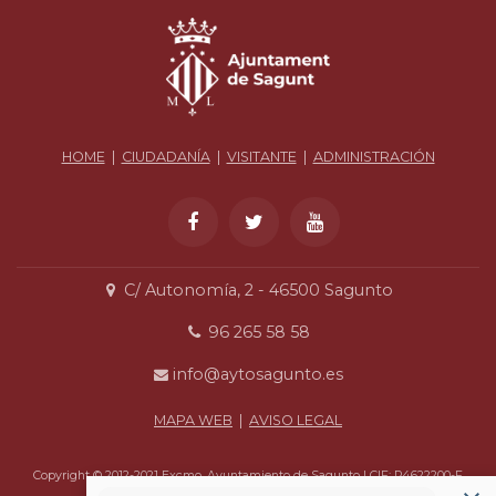
HOME
|
CIUDADANÍA
|
VISITANTE
|
ADMINISTRACIÓN
C/ Autonomía, 2 - 46500 Sagunto
96 265 58 58
info@aytosagunto.es
MAPA WEB
|
AVISO LEGAL
Copyright © 2012-2021 Excmo. Ayuntamiento de Sagunto | CIF: P4622200-F