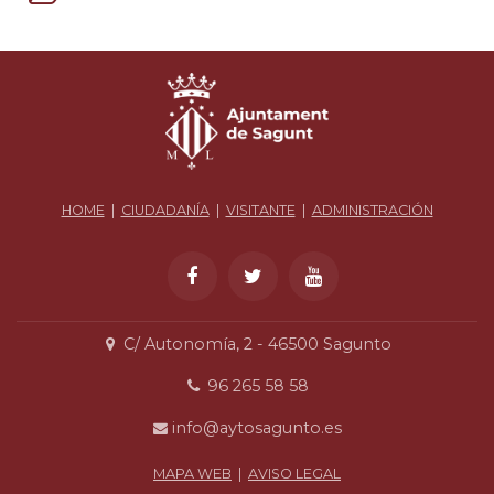
HOME
|
CIUDADANÍA
|
VISITANTE
|
ADMINISTRACIÓN
C/ Autonomía, 2 - 46500 Sagunto
96 265 58 58
info@aytosagunto.es
MAPA WEB
|
AVISO LEGAL