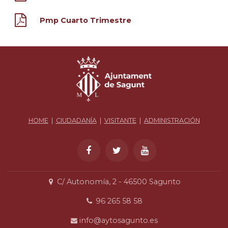
Pmp Cuarto Trimestre
HOME
|
CIUDADANÍA
|
VISITANTE
|
ADMINISTRACIÓN
C/ Autonomía, 2 - 46500 Sagunto
96 265 58 58
info@aytosagunto.es