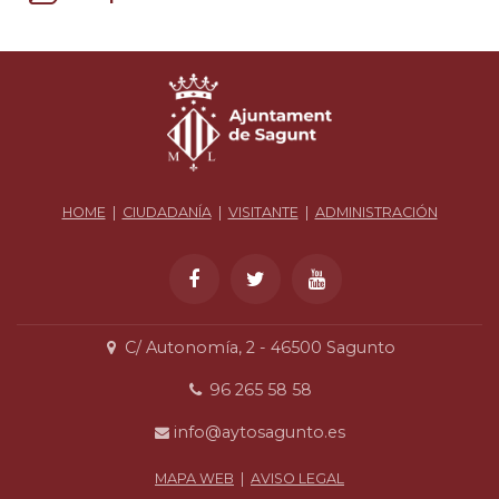
HOME
|
CIUDADANÍA
|
VISITANTE
|
ADMINISTRACIÓN
C/ Autonomía, 2 - 46500 Sagunto
96 265 58 58
info@aytosagunto.es
MAPA WEB
|
AVISO LEGAL