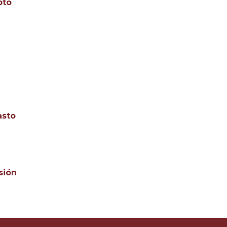
pto
asto
sión