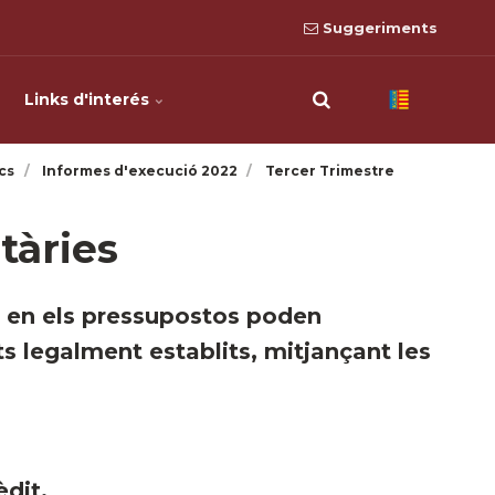
Suggeriments
Links d'interés
cs
Informes d'execució 2022
Tercer Trimestre
tàries
uts en els pressupostos poden
its legalment establits, mitjançant les
èdit.