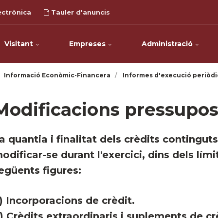
ectrònica
Tauler d'anuncis
Visitant
Empreses
Administració
Informació Econòmic-Financera
Informes d'execució periòdi
Modificacions pressupos
La quantia i finalitat dels crèdits conting
odificar-se durant l'exercici, dins dels lím
egüents figures:
) Incorporacions de crèdit.
) Crèdits extraordinaris i suplements de cr