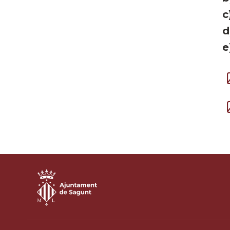
c
d
e