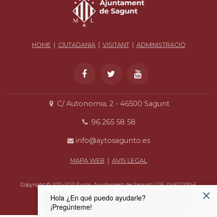
HOME
|
CIUTADANIA
|
VISITANT
|
ADMINISTRACIÓ
C/ Autonomia, 2 - 46500 Sagunt
96 265 58 58
info@aytosagunto.es
MAPA WEB
|
AVIS LEGAL
Copyright © 2012-2021 Excm. Ajuntament de Sagunt | CIF: P4622200-F