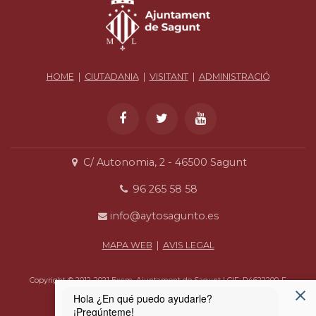
HOME
|
CIUTADANIA
|
VISITANT
|
ADMINISTRACIÓ
C/ Autonomia, 2 - 46500 Sagunt
96 265 58 58
info@aytosagunto.es
MAPA WEB
|
AVIS LEGAL
Copyright © 2012-2021 Excm. Ajuntament de Sagunt | CIF: P4622200-F