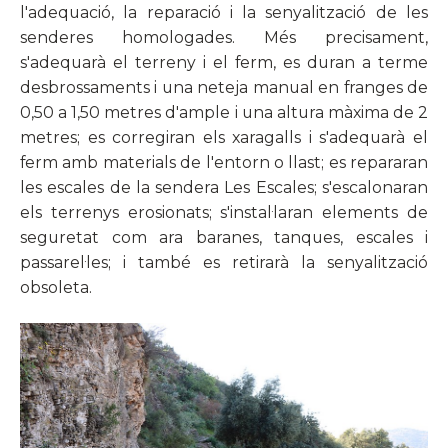
l'adequació, la reparació i la senyalització de les
senderes homologades. Més precisament,
s'adequarà el terreny i el ferm, es duran a terme
desbrossaments i una neteja manual en franges de
0,50 a 1,50 metres d'ample i una altura màxima de 2
metres; es corregiran els xaragalls i s'adequarà el
ferm amb materials de l'entorn o llast; es repararan
les escales de la sendera Les Escales; s'escalonaran
els terrenys erosionats; s'instal·laran elements de
seguretat com ara baranes, tanques, escales i
passarel·les; i també es retirarà la senyalització
obsoleta.