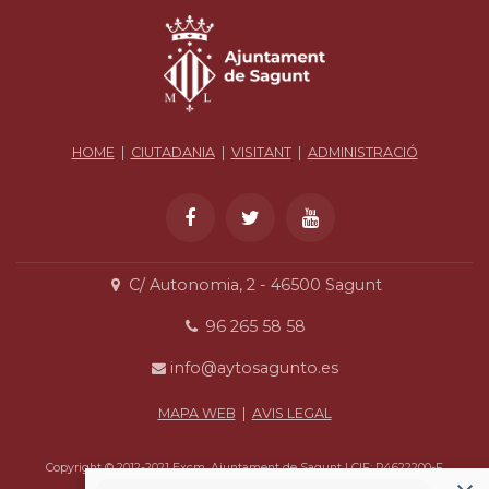
HOME
|
CIUTADANIA
|
VISITANT
|
ADMINISTRACIÓ
C/ Autonomia, 2 - 46500 Sagunt
96 265 58 58
info@aytosagunto.es
MAPA WEB
|
AVIS LEGAL
Copyright © 2012-2021 Excm. Ajuntament de Sagunt | CIF: P4622200-F