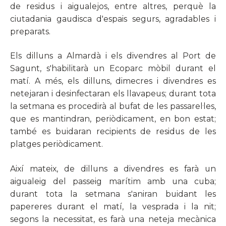
de residus i aigualejos, entre altres, perquè la
ciutadania gaudisca d'espais segurs, agradables i
preparats.
Els dilluns a Almardà i els divendres al Port de
Sagunt, s'habilitarà un Ecoparc mòbil durant el
matí. A més, els dilluns, dimecres i divendres es
netejaran i desinfectaran els llavapeus; durant tota
la setmana es procedirà al bufat de les passarel·les,
que es mantindran, periòdicament, en bon estat;
també es buidaran recipients de residus de les
platges periòdicament.
Així mateix, de dilluns a divendres es farà un
aigualeig del passeig marítim amb una cuba;
durant tota la setmana s'aniran buidant les
papereres durant el matí, la vesprada i la nit;
segons la necessitat, es farà una neteja mecànica