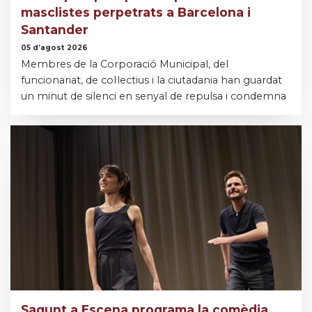
masclistes perpetrats a Barcelona i
Santander
05 d’agost 2026
Membres de la Corporació Municipal, del
funcionariat, de col·lectius i la ciutadania han guardat
un minut de silenci en senyal de repulsa i condemna
Sagunt a Escena programa la comèdia