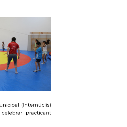
icipal (Internúclis)
celebrar, practicant