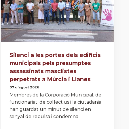
Silenci a les portes dels edificis
municipals pels presumptes
assassinats masclistes
perpetrats a Múrcia i Llanes
07 d’agost 2026
Membres de la Corporació Municipal, del
funcionariat, de col·lectius i la ciutadania
han guardat un minut de silenci en
senyal de repulsa i condemna