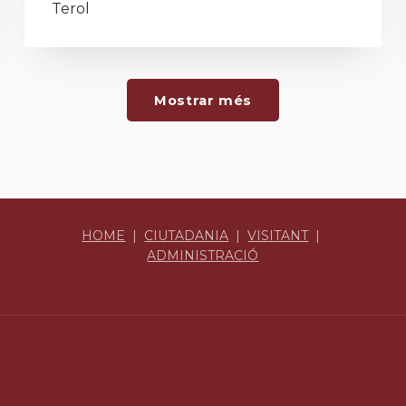
Terol
Mostrar més
HOME
|
CIUTADANIA
|
VISITANT
|
ADMINISTRACIÓ