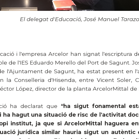
El delegat d'Educació, José Manuel Tarazo
cació i l'empresa Arcelor han signat l'escriptura d
oble de l'IES Eduardo Merello del Port de Sagunt. 
de l'Ajuntament de Sagunt, ha estat present en l'a
en la Conselleria d'Hisenda, entre Vicent Soler, C
ctor López, director de la planta ArcelorMittal de
ació ha declarat que
“ha sigut fonamental est
i ha hagut una situació de risc de l'activitat do
propi institut, ja que si ArcelorMittal haguera 
uació jurídica similar hauria sigut un autèntic