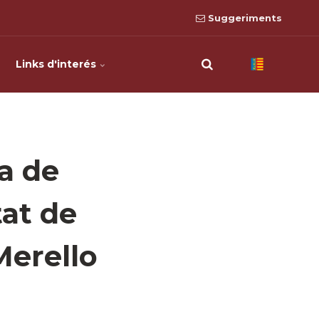
Suggeriments
Links d'interés
ra de
tat de
Merello