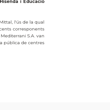
'Hisenda i Educació
ttal, l'ús de la qual
docents corresponents
l Mediterrani S.A. van
xa pública de centres