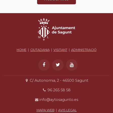
HOME
|
CIUTADANIA
|
VISITANT
|
ADMINISTRACIÓ
C/ Autonomia, 2 - 46500 Sagunt
96 265 58 58
info@aytosagunto.es
MAPA WEB
|
AVIS LEGAL