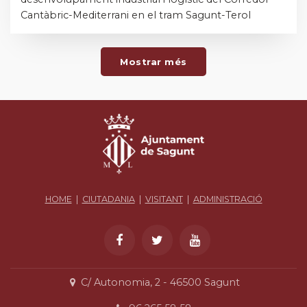
Cantàbric-Mediterrani en el tram Sagunt-Terol
Mostrar més
HOME
|
CIUTADANIA
|
VISITANT
|
ADMINISTRACIÓ
C/ Autonomia, 2 - 46500 Sagunt