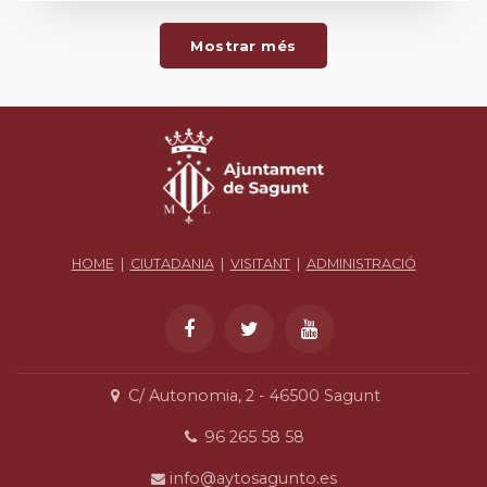
Mostrar més
HOME
|
CIUTADANIA
|
VISITANT
|
ADMINISTRACIÓ
C/ Autonomia, 2 - 46500 Sagunt
96 265 58 58
info@aytosagunto.es