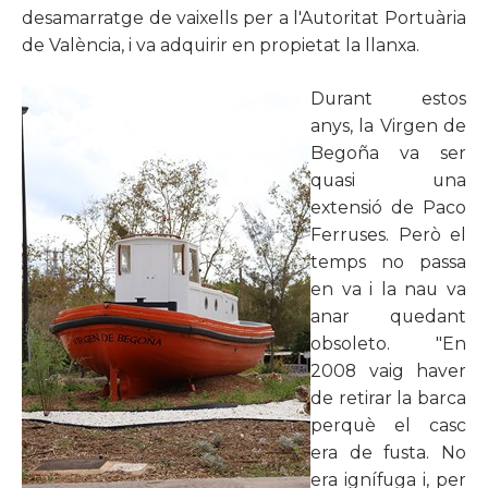
desamarratge de vaixells per a l'Autoritat Portuària
de València, i va adquirir en propietat la llanxa.
Durant estos
anys, la Virgen de
Begoña va ser
quasi una
extensió de Paco
Ferruses. Però el
temps no passa
en va i la nau va
anar quedant
obsoleto. "En
2008 vaig haver
de retirar la barca
perquè el casc
era de fusta. No
era ignífuga i, per