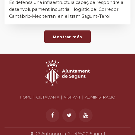
Es defensa una infraestructura capaç de respondre al
desenvolupament industrial i logístic del Corredor
Cantàbric-Mediterrani en el tram Sagunt-Terol
Mostrar més
HOME
|
CIUTADANIA
|
VISITANT
|
ADMINISTRACIÓ
C/ Autonomia, 2 - 46500 Sagunt