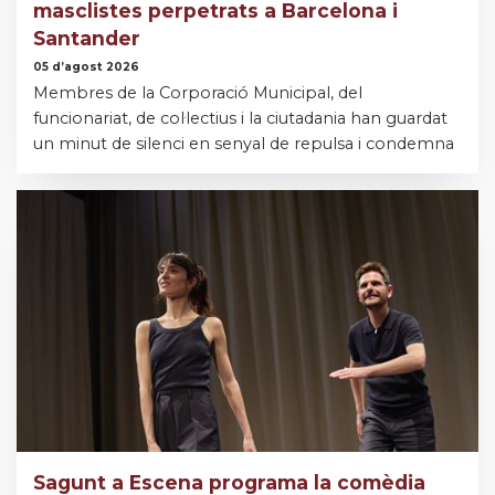
masclistes perpetrats a Barcelona i
Santander
05 d’agost 2026
Membres de la Corporació Municipal, del
funcionariat, de col·lectius i la ciutadania han guardat
un minut de silenci en senyal de repulsa i condemna
Sagunt a Escena programa la comèdia