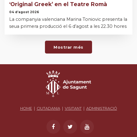
‘Original Greek’ en el Teatre Romà
04 d’agost 2026
La companyia valenciana Marina Toniovic presenta la
seua primera producció el 6 d’agost a les 22.30 hores
Mostrar més
HOME
|
CIUTADANIA
|
VISITANT
|
ADMINISTRACIÓ