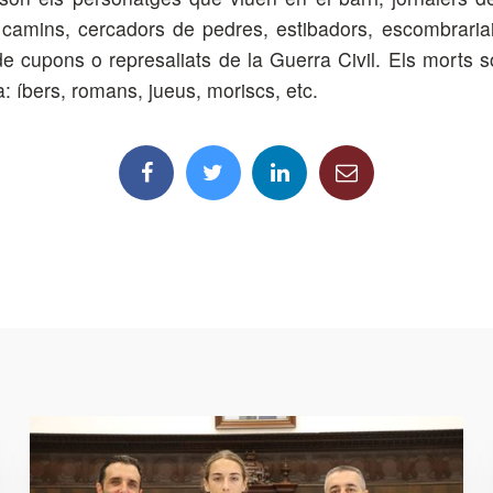
 camins, cercadors de pedres, estibadors, escombrariai
e cupons o represaliats de la Guerra Civil. Els morts 
: íbers, romans, jueus, moriscs, etc.