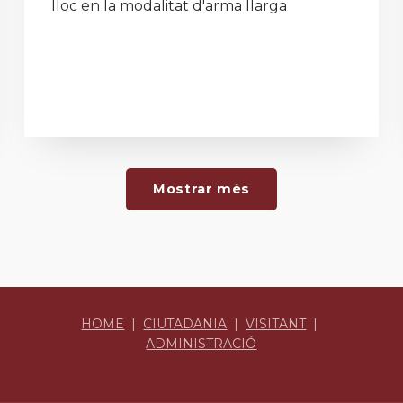
lloc en la modalitat d'arma llarga
Mostrar més
HOME
|
CIUTADANIA
|
VISITANT
|
ADMINISTRACIÓ