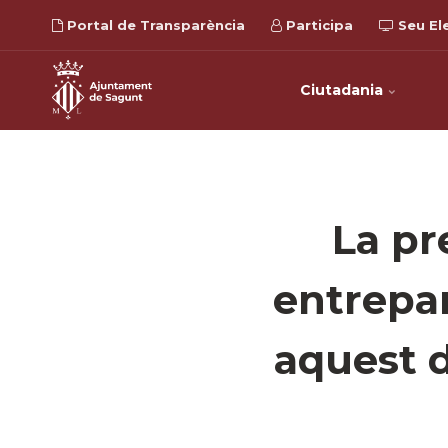
Portal de Transparència
Participa
Seu El
Ciutadania
La pr
entrepan
aquest d