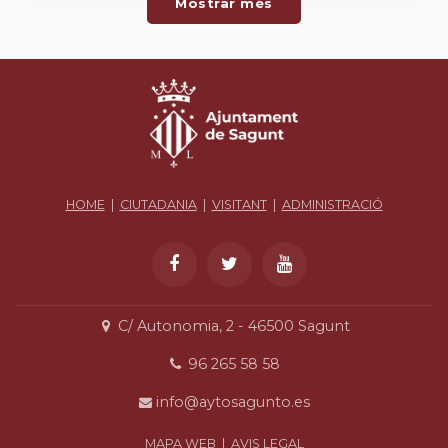
Mostrar més
HOME
|
CIUTADANIA
|
VISITANT
|
ADMINISTRACIÓ
C/ Autonomia, 2 - 46500 Sagunt
96 265 58 58
info@aytosagunto.es
MAPA WEB
|
AVIS LEGAL