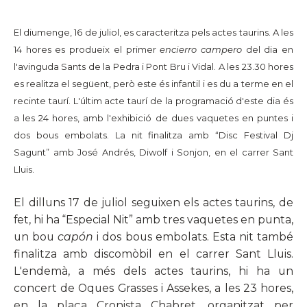
El diumenge, 16 de juliol, es c
aracteritza pels actes taurins. A les
14 hores es produeix el primer
encierro campero
del dia en
l'avinguda Sants de la Pedra i Pont Bru i Vidal. A les 23.30 hores
es realitza el següent, però este és infantil i es du a terme en el
recinte taurí. L'últim acte taurí de la programació d'este dia és
a les 24 hores, amb l'exhibició de dues vaquetes en puntes i
dos bous embolats. La nit finalitza amb
“Disc Festival Dj
Sagunt” amb José Andrés, Diwolf i Sonjon, en el carrer Sant
Lluis.
El dilluns 17 de juliol seguixen els actes taurins, de
fet, hi ha “Especial Nit” amb tres vaquetes en punta,
un bou
capón
i dos bous embolats. Esta nit també
finalitza amb discomòbil en el carrer Sant Lluis.
L'endemà, a més dels actes taurins, hi ha un
concert de Oques Grasses i Assekes, a les 23 hores,
en la plaça Cronista Chabret, organitzat per