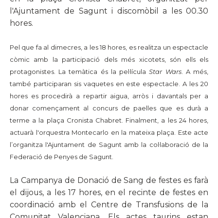
l'Ajuntament de Sagunt i discomòbil a les 00.30
hores.
Pel que fa al dimecres, a les 18 hores, es realitza un espectacle
còmic amb la participació dels més xicotets, són ells els
protagonistes. La temàtica és la pel·lícul
a
S
tar Wars
. A més,
també participaran sis vaquetes en este espectacle. A les 20
hores es procedirà a repartir aigua, arròs i davantals per a
donar començament al concurs de paelles que es durà a
terme a la plaça Cronista Chabret. Finalment, a les 24 hores,
actuarà l'orquestra Montecarlo en la mateixa plaça. Este acte
l’organitza l'Ajuntament de Sagunt amb la col·laboració de la
Federació de Penyes de Sagunt.
La Campanya de Donació de Sang de festes es farà
el dijous, a les 17 hores, en el recinte de festes en
coordinació amb el Centre de Transfusions de la
Comunitat Valenciana. Els actes taurins estan