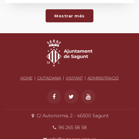
Mostrar més
HOME
|
CIUTADANIA
|
VISITANT
|
ADMINISTRACIÓ
C/ Autonomia, 2 - 46500 Sagunt
96 265 58 58