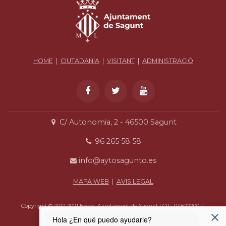
HOME
|
CIUTADANIA
|
VISITANT
|
ADMINISTRACIÓ
C/ Autonomia, 2 - 46500 Sagunt
96 265 58 58
info@aytosagunto.es
MAPA WEB
|
AVIS LEGAL
Copyright © 2012-2021 Excm. Ajuntament de Sagunt | CIF: P4622200-F