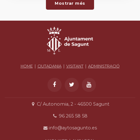
Mostrar més
HOME
|
CIUTADANIA
|
VISITANT
|
ADMINISTRACIÓ
C/ Autonomia, 2 - 46500 Sagunt
96 265 58 58
info@aytosagunto.es