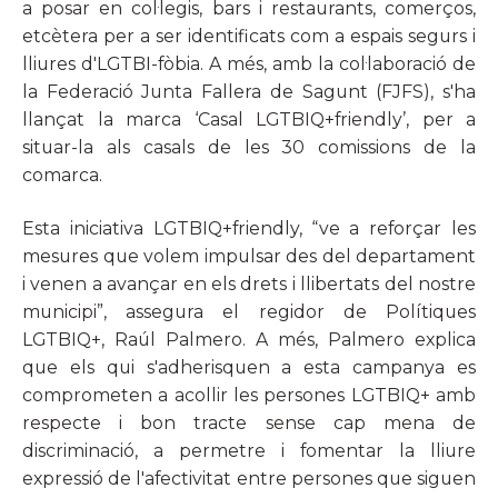
a posar en col·legis, bars i restaurants, comerços,
etcètera per a ser identificats com a espais segurs i
lliures d'LGTBI-fòbia. A més, amb la col·laboració de
la Federació Junta Fallera de Sagunt (FJFS), s'ha
llançat la marca ‘Casal LGTBIQ+friendly’, per a
situar-la als casals de les 30 comissions de la
comarca.
Esta iniciativa LGTBIQ+friendly, “ve a reforçar les
mesures que volem impulsar des del departament
i venen a avançar en els drets i llibertats del nostre
municipi”, assegura el regidor de Polítiques
LGTBIQ+, Raúl Palmero. A més, Palmero explica
que els qui s'adherisquen a esta campanya es
comprometen a acollir les persones LGTBIQ+ amb
respecte i bon tracte sense cap mena de
discriminació, a permetre i fomentar la lliure
expressió de l'afectivitat entre persones que siguen