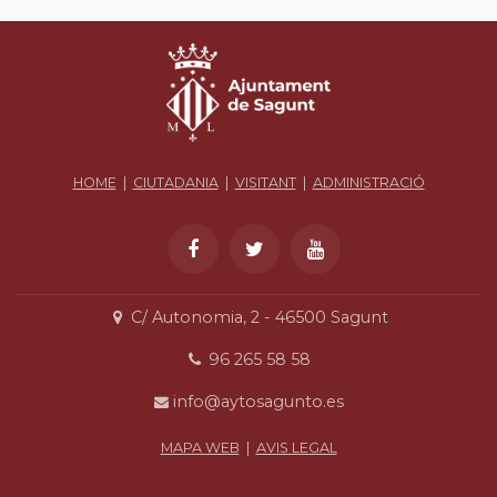
HOME
|
CIUTADANIA
|
VISITANT
|
ADMINISTRACIÓ
C/ Autonomia, 2 - 46500 Sagunt
96 265 58 58
info@aytosagunto.es
MAPA WEB
|
AVIS LEGAL