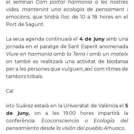
el seminari
Com portar harmonia a les nostres
vides, mantenint una ecologia de pensament i
emocions,
que tindrà lloc de 10 a 18 hores en el
Port de Sagunt.
La seua agenda continuarà el
4 de juny
amb una
jornada en el paratge de Sant Esperit anomenada
Viure en harmonia amb la Terra i amb un mateix
on també es realitzarà una activitat de biodansa
per a les persones que vulguen, així com ritmes de
tambors tribals.
Cal
ixto
S
uárez
estarà en la Universitat de València el
5
de juny,
on a les 19.00 hores impartirà la
conferènc
ia:
Ecoconsci
encia o Ecología del
pensamiento desde la visión del pueblo Arhu
aco
.