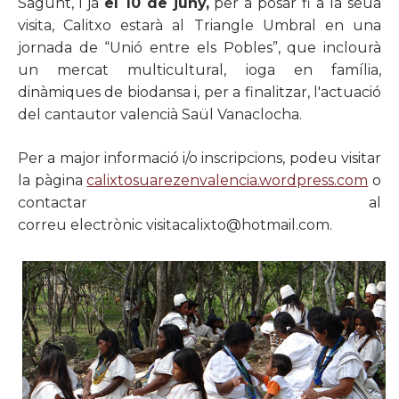
Sagunt, i ja
el 10 de juny,
per a posar fi a la seua
visita, Calitxo estarà al Triang
le
Umbral en una
jornada de “Unió entre els Pobles”, que inclourà
un mercat multicultural, ioga en família,
dinàmiques de biodansa i, per a finalitzar, l'actuació
del cantautor valencià Saül Vanaclocha.
Per a major informació i/o inscripcions,
podeu
visitar
la pàgina
calixtosuarezenvalencia.wordpress.com
o
contactar al
correu
electrònic
visitacalixto@hotmail.com.