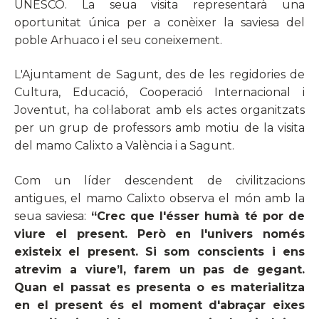
UNESCO. La seua visita representarà una
oportunitat única per a conèixer la saviesa del
poble Arhuaco i el seu coneixement.
L'Ajuntament de Sagunt, des de les regidories de
Cultura, Educació, Cooperació Internacional i
J
oventut, ha col·laborat amb els actes organitzats
per un grup de professors amb motiu de la visita
del mamo Calixto a València i a Sagunt.
Com un líder descendent de civilitzacions
antigues, el mamo Calixto observa el món amb la
seua saviesa:
“Crec que l'ésser humà té por de
viure
el present
. Però en l'univers només
existeix el present. Si som conscients i ens
atrevim a viure’
l
, farem un pas de gegant.
Quan el passat es presenta o es materialitza
en el present és el moment d'abraçar eixes