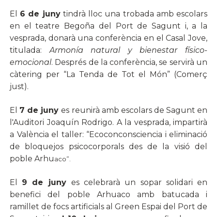
El
6 de juny
tindrà lloc una trobada amb escolars
en el teatre Begoña del Port de Sagunt i, a la
vesprada, donarà una conferència en el Casal Jove,
titulad
a
:
Arm
onía natural y bienestar físico-
emocional
. Després de la conferència, se servirà un
càtering per “La Tenda de Tot el Món” (Comerç
just).
El
7 de juny
es reunirà amb escolars de Sagunt en
l'Auditori Joaquín Rodrigo. A la vesprada, impartirà
a València el taller: “Ecoconconsciencia i eliminació
de bloquejos psicocorporals des de la visió del
poble Arhu
aco”.
El
9 de juny
es celebrarà un sopar solidari en
benefici del poble Arhuaco amb batucada i
ramillet de focs artificials al Green Espai del Port de