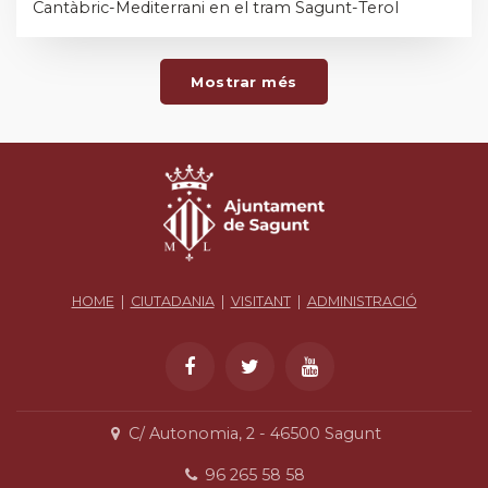
Cantàbric-Mediterrani en el tram Sagunt-Terol
Mostrar més
HOME
|
CIUTADANIA
|
VISITANT
|
ADMINISTRACIÓ
C/ Autonomia, 2 - 46500 Sagunt
96 265 58 58