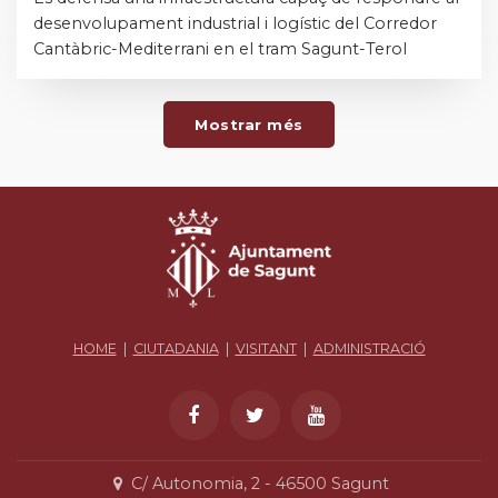
desenvolupament industrial i logístic del Corredor
Cantàbric-Mediterrani en el tram Sagunt-Terol
Mostrar més
HOME
|
CIUTADANIA
|
VISITANT
|
ADMINISTRACIÓ
C/ Autonomia, 2 - 46500 Sagunt