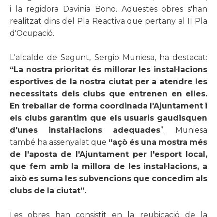
i la regidora Davinia Bono. Aquestes obres s'han
realitzat dins del Pla Reactiva que pertany al II Pla
d'Ocupació.
L'alcalde de Sagunt, Sergio Muniesa, ha destacat:
“La nostra prioritat és millorar les instal
·
lacions
esportives de la nostra ciutat per a atendre les
necessitats dels clubs que entrenen en elles.
En treballar de forma coordinada l'Ajuntament i
els clubs garantim que els usuaris gaudisquen
d'unes instal
·
lacions adequades
”. Muniesa
també ha assenyalat que
“açò és una mostra més
de l'aposta de l'Ajuntament per l'esport local,
que fem amb la millora de les instal
·
lacions, a
això es suma les subvencions que concedim als
clubs de la ciutat”.
Les obres han consistit en la reubicació de la