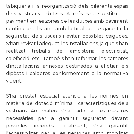
tabiqueria i la reorganització dels diferents espais
dels vestuaris i dutxes. A més, s'ha substituït el
paviment en les zones de les dutxes amb paviment
continu antilliscant, amb la finalitat de garantir la
seguretat dels usuaris i evitar possibles caigudes.
S'han revisat i adequat les instal
·
lacions, ja que s'han
realitzat treballs de lampisteria, electricitat,
calefacció, etc. També s'han reformat les cambres
d'instal
·
lacions annexes destinades a allotjar els
dipòsits i calderes conformement a la normativa
vigent.
S'ha prestat especial atenció a les normes en
matèria de dotació mínima i característiques dels
vestuaris. Així mateix, s'han adoptat les mesures
necessàries per a garantir seguretat davant
possibles incendis. Finalment, s'ha garantit
l'accessibilitat per a les persones amb mobilitat