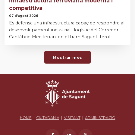
infraestructura ferroviària moderna i
competitiva
07 d’agost 2026
Es defensa una infraestructura capaç de respondre al
desenvolupament industrial i logístic del Corredor
Cantàbric-Mediterrani en el tram Sagunt-Terol
Mostrar més
HOME
|
CIUTADANIA
|
VISITANT
|
ADMINISTRACIÓ