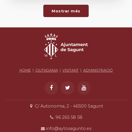
Mostrar més
HOME
|
CIUTADANIA
|
VISITANT
|
ADMINISTRACIÓ
C/ Autonomia, 2 - 46500 Sagunt
96 265 58 58
info@aytosagunto.es